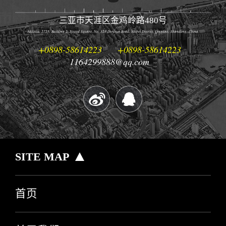
三亚市天涯区金鸡岭路480号
Address: 2725, Building 2, Noord Square, No. 328 Dunhua Road, Shibei District, Qingdao, Shandong, China
+0898-58614223
+0898-58614223
1164299888@qq.com
SITE MAP
首页