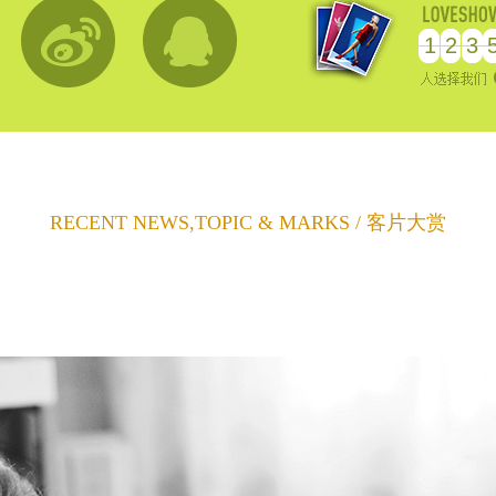
1
2
3
RECENT NEWS,TOPIC & MARKS / 客片大赏
1
2
3