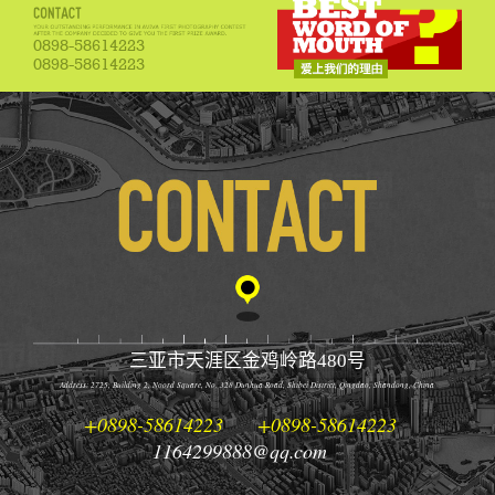
0898-58614223
0898-58614223
三亚市天涯区金鸡岭路480号
Address: 2725, Building 2, Noord Square, No. 328 Dunhua Road, Shibei District, Qingdao, Shandong, China
+0898-58614223
+0898-58614223
1164299888@qq.com