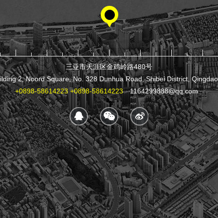
三亚市天涯区金鸡岭路480号
ilding 2, Noord Square, No. 328 Dunhua Road, Shibei District, Qingda
+0898-58614223
+0898-58614223
1164299888@qq.com