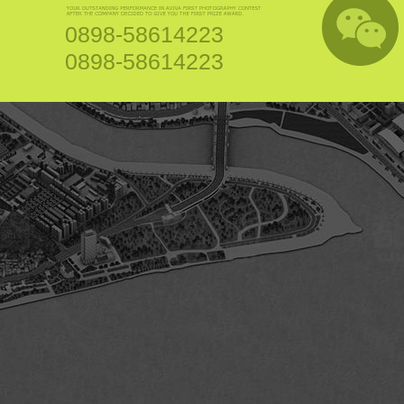
0898-58614223
0898-58614223