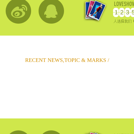
1
2
3
RECENT NEWS,TOPIC & MARKS /
1
2
3