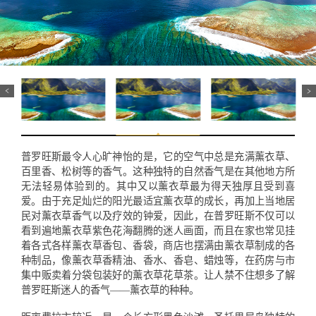
普罗旺斯最令人心旷神怡的是，它的空气中总是充满薰衣草、
百里香、松树等的香气。这种独特的自然香气是在其他地方所
无法轻易体验到的。其中又以薰衣草最为得天独厚且受到喜
爱。由于充足灿烂的阳光最适宜薰衣草的成长，再加上当地居
民对薰衣草香气以及疗效的钟爱，因此，在普罗旺斯不仅可以
看到遍地薰衣草紫色花海翻腾的迷人画面，而且在家也常见挂
着各式各样薰衣草香包、香袋，商店也摆满由薰衣草制成的各
种制品，像薰衣草香精油、香水、香皂、蜡烛等，在药房与市
集中贩卖着分袋包装好的薰衣草花草茶。让人禁不住想多了解
普罗旺斯迷人的香气——薰衣草的种种。