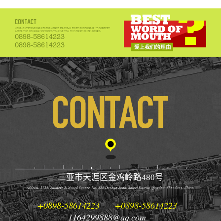
0898-58614223
0898-58614223
三亚市天涯区金鸡岭路480号
Address: 2725, Building 2, Noord Square, No. 328 Dunhua Road, Shibei District, Qingdao, Shandong, China
+0898-58614223
+0898-58614223
1164299888@qq.com