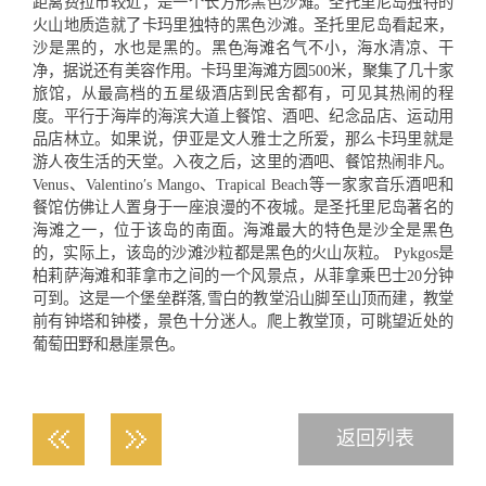
距离费拉市较近，是一个长方形黑色沙滩。圣托里尼岛独特的
火山地质造就了卡玛里独特的黑色沙滩。圣托里尼岛看起来，
沙是黑的，水也是黑的。黑色海滩名气不小，海水清凉、干
净，据说还有美容作用。卡玛里海滩方圆500米，聚集了几十家
旅馆，从最高档的五星级酒店到民舍都有，可见其热闹的程
度。平行于海岸的海滨大道上餐馆、酒吧、纪念品店、运动用
品店林立。如果说，伊亚是文人雅士之所爱，那么卡玛里就是
游人夜生活的天堂。入夜之后，这里的酒吧、餐馆热闹非凡。
Venus、Valentino′s Mango、Trapical Beach等一家家音乐酒吧和
餐馆仿佛让人置身于一座浪漫的不夜城。是圣托里尼岛著名的
海滩之一，位于该岛的南面。海滩最大的特色是沙全是黑色
的，实际上，该岛的沙滩沙粒都是黑色的火山灰粒。 Pykgos是
柏莉萨海滩和菲拿市之间的一个风景点，从菲拿乘巴士20分钟
可到。这是一个堡垒群落,雪白的教堂沿山脚至山顶而建，教堂
前有钟塔和钟楼，景色十分迷人。爬上教堂顶，可眺望近处的
葡萄田野和悬崖景色。
返回列表