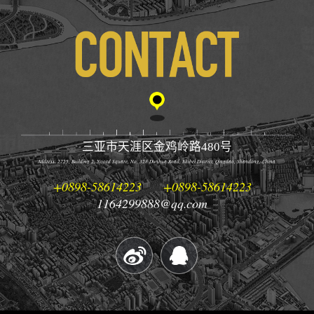
三亚市天涯区金鸡岭路480号
Address: 2725, Building 2, Noord Square, No. 328 Dunhua Road, Shibei District, Qingdao, Shandong, China
+0898-58614223
+0898-58614223
1164299888@qq.com